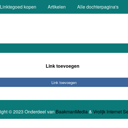
Linktegoed kopen
Artikelen
Alle dochterpagina's
Link toevoegen
Link toevoegen
ight © 2023 Onderdeel van
BaakmanMedia
&
Vrolijk Internet S