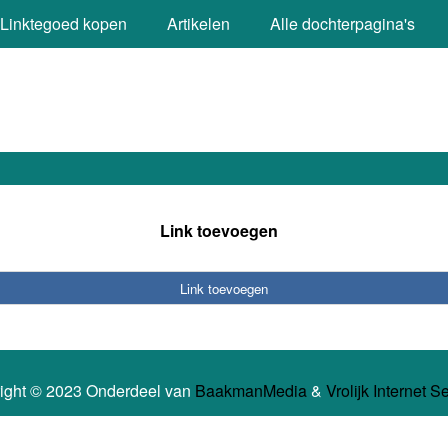
Linktegoed kopen
Artikelen
Alle dochterpagina's
Link toevoegen
Link toevoegen
ight © 2023 Onderdeel van
BaakmanMedia
&
Vrolijk Internet S